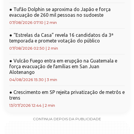
●
Tufão Dolphin se aproxima do Japão e força
evacuação de 260 mil pessoas no sudoeste
07/08/2026 07:10
|
2 min
●
“Estrelas da Casa” revela 16 candidatos da 3ª
temporada e promete votação do público
07/08/2026 02:50
|
2 min
●
Vulcão Fuego entra em erupção na Guatemala e
força evacuação de famílias em San Juan
Alotenango
04/08/2026 15:30
|
3 min
●
Crescimento em SP rejeita privatização de metrôs e
trens
13/07/2026 12:44
|
2 min
CONTINUA DEPOIS DA PUBLICIDADE