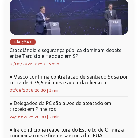
Eleições
Cracolândia e segurança pública dominam debate
entre Tarcísio e Haddad em SP
10/08/2026 00:50
|
3 min
●
Vasco confirma contratação de Santiago Sosa por
cerca de R 35,5 milhões e aguarda chegada
07/08/2026 20:30
|
3 min
●
Delegados da PC são alvos de atentado em
tiroteio em Pinheiros
24/09/2025 20:30
|
2 min
●
Irã condiciona reabertura do Estreito de Ormuz a
compensações e fim de sanções dos EUA