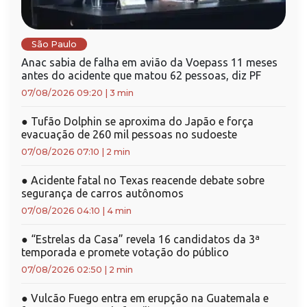
São Paulo
Anac sabia de falha em avião da Voepass 11 meses
antes do acidente que matou 62 pessoas, diz PF
07/08/2026 09:20
|
3 min
●
Tufão Dolphin se aproxima do Japão e força
evacuação de 260 mil pessoas no sudoeste
07/08/2026 07:10
|
2 min
●
Acidente fatal no Texas reacende debate sobre
segurança de carros autônomos
07/08/2026 04:10
|
4 min
●
“Estrelas da Casa” revela 16 candidatos da 3ª
temporada e promete votação do público
07/08/2026 02:50
|
2 min
●
Vulcão Fuego entra em erupção na Guatemala e