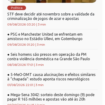
Política
STF deve decidir até novembro sobre a validade da
criminalização de jogos de azar e apostas
09/08/2026 03:20
|
3 min
●
PSG e Manchester United se enfrentam em
amistoso no Estádio Ullevi, em Gotemburgo
09/08/2026 01:20
|
3 min
●
Seis homens são presos em operação da PM
contra violência doméstica na Grande São Paulo
08/08/2026 17:01
|
3 min
●
5-MeO-DMT causa alucinações e efeitos similares
à “chapada”: estudo aponta riscos neurológicos
01/08/2026 22:01
|
3 min
●
Mega-Sena 3042: sorteio deste domingo (9) pode
pagar R 165 milhões e apostas vão até às 20h