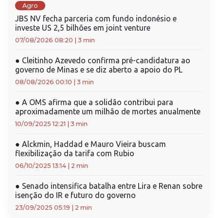
Agro
JBS NV fecha parceria com fundo indonésio e
investe US 2,5 bilhões em joint venture
07/08/2026 08:20
|
3 min
●
Cleitinho Azevedo confirma pré-candidatura ao
governo de Minas e se diz aberto a apoio do PL
08/08/2026 00:10
|
3 min
●
A OMS afirma que a solidão contribui para
aproximadamente um milhão de mortes anualmente
10/09/2025 12:21
|
3 min
●
Alckmin, Haddad e Mauro Vieira buscam
flexibilização da tarifa com Rubio
06/10/2025 13:14
|
2 min
●
Senado intensifica batalha entre Lira e Renan sobre
isenção do IR e futuro do governo
23/09/2025 05:19
|
2 min