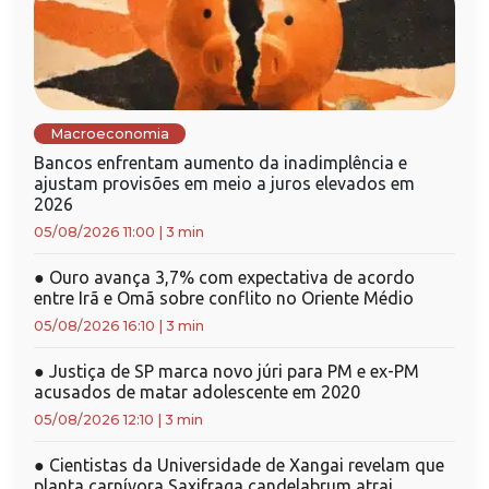
Macroeconomia
Bancos enfrentam aumento da inadimplência e
ajustam provisões em meio a juros elevados em
2026
05/08/2026 11:00
|
3 min
●
Ouro avança 3,7% com expectativa de acordo
entre Irã e Omã sobre conflito no Oriente Médio
05/08/2026 16:10
|
3 min
●
Justiça de SP marca novo júri para PM e ex-PM
acusados de matar adolescente em 2020
05/08/2026 12:10
|
3 min
●
Cientistas da Universidade de Xangai revelam que
planta carnívora Saxifraga candelabrum atrai