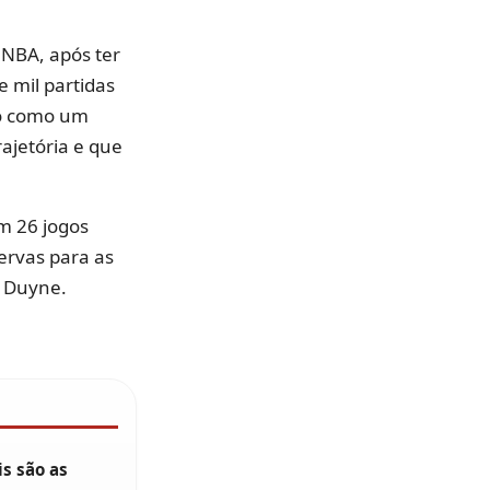
 NBA, após ter
e mil partidas
ão como um
ajetória e que
om 26 jogos
servas para as
n Duyne.
s são as