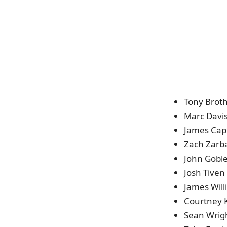
Tony Broth
Marc Davis 
James Cape
Zach Zarba
John Goble 
Josh Tiven 
James Willi
Courtney K
Sean Wright