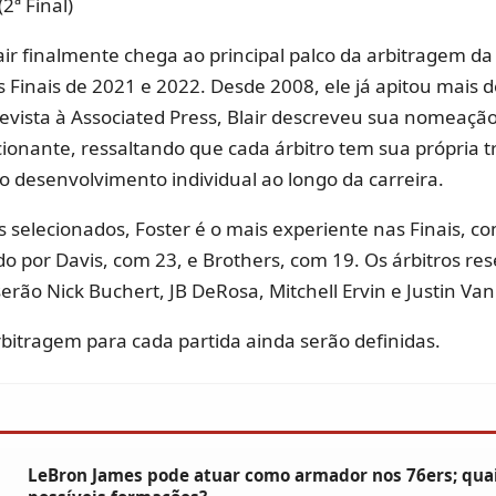
(2ª Final)
air finalmente chega ao principal palco da arbitragem da
s Finais de 2021 e 2022. Desde 2008, ele já apitou mais d
revista à Associated Press, Blair descreveu sua nomeaç
nante, ressaltando que cada árbitro tem sua própria tr
 o desenvolvimento individual ao longo da carreira.
os selecionados, Foster é o mais experiente nas Finais, c
do por Davis, com 23, e Brothers, com 19. Os árbitros re
serão Nick Buchert, JB DeRosa, Mitchell Ervin e Justin Va
rbitragem para cada partida ainda serão definidas.
LeBron James pode atuar como armador nos 76ers; quai