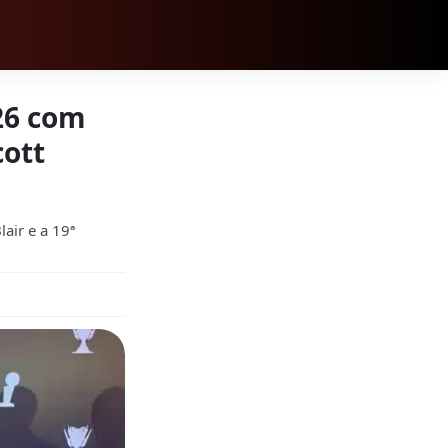
026 com
cott
air e a 19ª