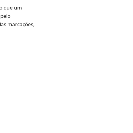
to que um
 pelo
das marcações,