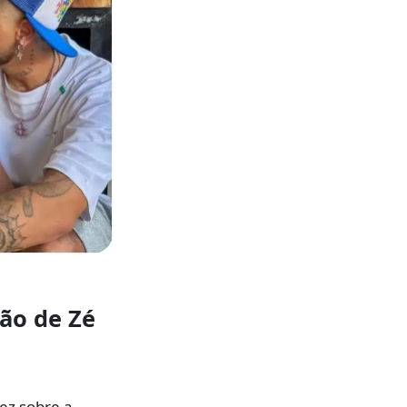
ção
de
Zé
ez sobre a