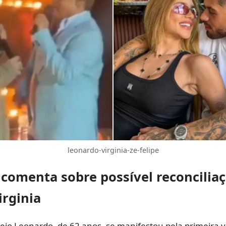
leonardo-virginia-ze-felipe
comenta sobre possível
reconcilia
irginia
ejo Leonardo, de 62 anos, se manifestou pela primeira v