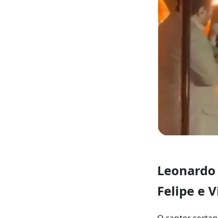
Leonardo
Felipe
e
V
O cantor sertan