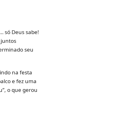
z… só Deus sabe!
 juntos
 terminado seu
tindo na festa
palco e fez uma
u”, o que gerou