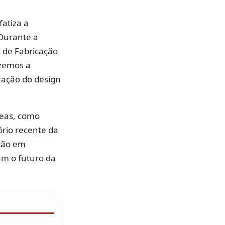
atiza a
 Durante a
 de Fabricação
azemos a
ração do design
reas, como
ório recente da
ação em
am o futuro da