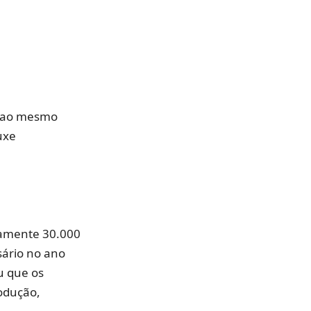
o ao mesmo
uxe
damente 30.000
sário no ano
u que os
odução,