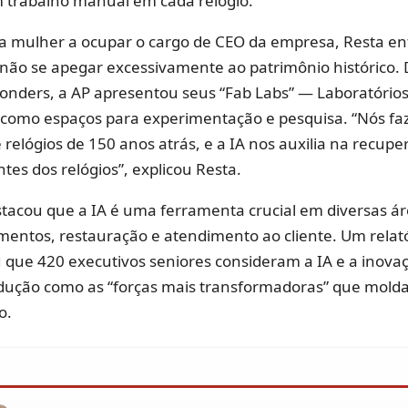
 trabalho manual em cada relógio.
a mulher a ocupar o cargo de CEO da empresa, Resta enf
não se apegar excessivamente ao patrimônio histórico.
nders, a AP apresentou seus “Fab Labs” — Laboratórios
como espaços para experimentação e pesquisa. “Nós f
elógios de 150 anos atrás, e a IA nos auxilia na recupe
es dos relógios”, explicou Resta.
tacou que a IA é uma ferramenta crucial em diversas á
mentos, restauração e atendimento ao cliente. Um relat
u que 420 executivos seniores consideram a IA e a inov
odução como as “forças mais transformadoras” que mold
o.