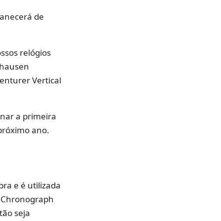
manecerá de
ssos relógios
ffhausen
enturer Vertical
rnar a primeira
próximo ano.
ra e é utilizada
PF Chronograph
tão seja