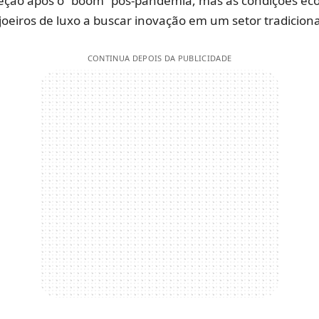
ção após o “boom” pós-pandemia, mas as condições ec
joeiros de luxo a buscar inovação em um setor tradiciona
CONTINUA DEPOIS DA PUBLICIDADE