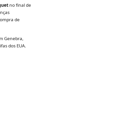
guet
no final de
anças
 compra de
em Genebra,
ifas dos EUA.