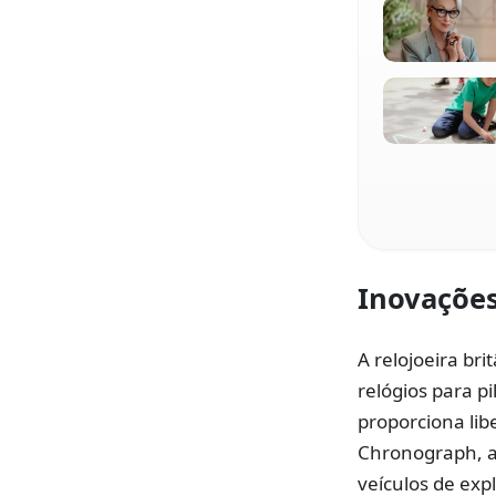
Inovações
A relojoeira br
relógios para p
proporciona lib
Chronograph, a
veículos de exp