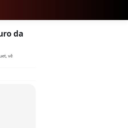
turo da
uet, vê