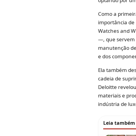
optando por um
Como a primeir
importância de 
Watches and Wo
—, que servem 
manutenção de r
e dos component
Ela também des
cadeia de supri
Deloitte revelo
materiais e pr
indústria de lux
Leia também