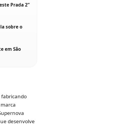
este Prada 2”
la sobre o
te em São
 fabricando
a marca
o Supernova
que desenvolve