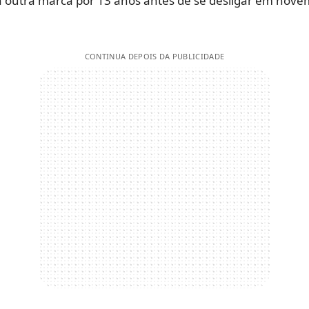
 a outra marca por 13 anos antes de se desligar em nov
CONTINUA DEPOIS DA PUBLICIDADE