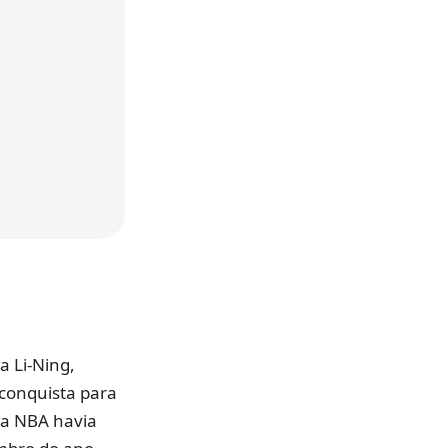
 Li-Ning,
 conquista para
da NBA havia