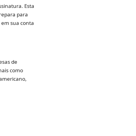
ssinatura. Esta
prepara para
o em sua conta
esas de
onais como
americano,