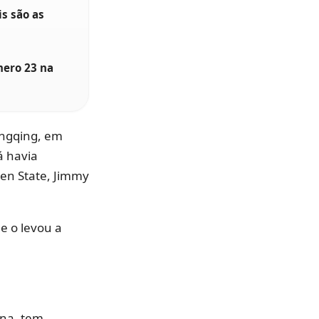
s são as
ero 23 na
ongqing, em
á havia
en State, Jimmy
e o levou a
ina, tem