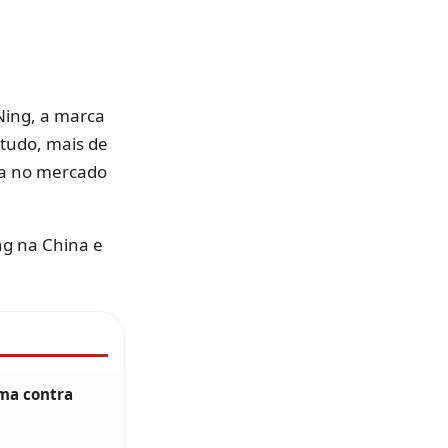
Ning, a marca
tudo, mais de
da no mercado
ng na China e
rma contra