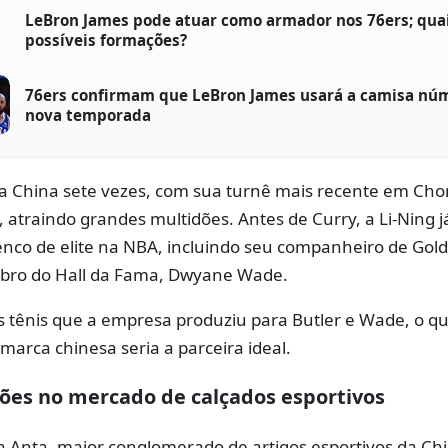
LeBron James pode atuar como armador nos 76ers; quai
possíveis formações?
76ers confirmam que LeBron James usará a camisa núm
nova temporada
u a China sete vezes, com sua turnê mais recente em Ch
 atraindo grandes multidões. Antes de Curry, a Li-Ning j
nco de elite na NBA, incluindo seu companheiro de Gold
mbro do Hall da Fama, Dwyane Wade.
s tênis que a empresa produziu para Butler e Wade, o qu
 marca chinesa seria a parceira ideal.
ões no mercado de
calçados esportivos
a Anta, maior conglomerado de artigos esportivos da Ch