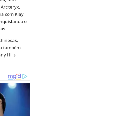
Arc’teryx,
cia com Klay
onquistando o
las.
chinesas,
nta também
ly Hills,