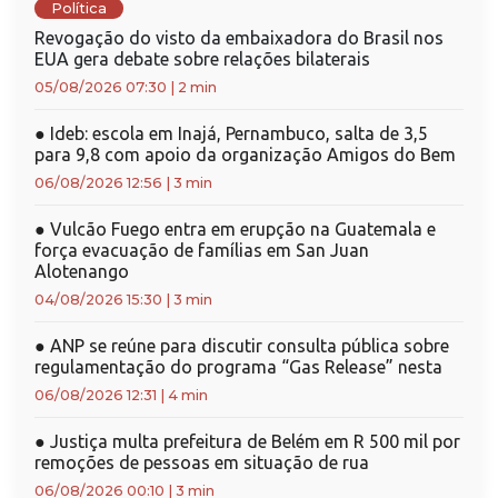
Política
Revogação do visto da embaixadora do Brasil nos
EUA gera debate sobre relações bilaterais
05/08/2026 07:30
|
2 min
●
Ideb: escola em Inajá, Pernambuco, salta de 3,5
para 9,8 com apoio da organização Amigos do Bem
06/08/2026 12:56
|
3 min
●
Vulcão Fuego entra em erupção na Guatemala e
força evacuação de famílias em San Juan
Alotenango
04/08/2026 15:30
|
3 min
●
ANP se reúne para discutir consulta pública sobre
regulamentação do programa “Gas Release” nesta
06/08/2026 12:31
|
4 min
●
Justiça multa prefeitura de Belém em R 500 mil por
remoções de pessoas em situação de rua
06/08/2026 00:10
|
3 min