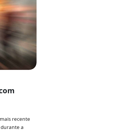
com
 mais recente
l durante a