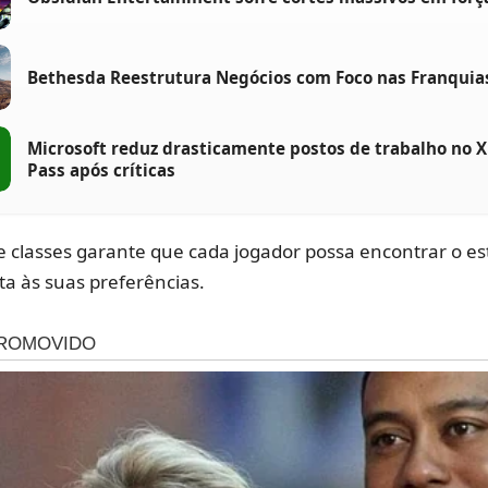
Bethesda Reestrutura Negócios com Foco nas Franquias
Microsoft reduz drasticamente postos de trabalho no
Pass após críticas
e classes garante que cada jogador possa encontrar o est
a às suas preferências.