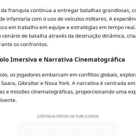
 da franquia continua a entregar batalhas grandiosas,
de infantaria com o uso de veículos militares. A experiên
oco em trabalho em equipe e estratégias em tempo real
 cenário de batalha através da destruição dinâmica, cr
rante os confrontos.
lo Imersiva e Narrativa Cinematográfica
lo, os jogadores embarcam em conflitos globais, explor
 Saara, Gibraltar e Nova York. A narrativa é centrada e
sas e missões cinematográficas, proporcionando uma ex
lvente.
CONTINUA DEPOIS DA PUBLICIDADE