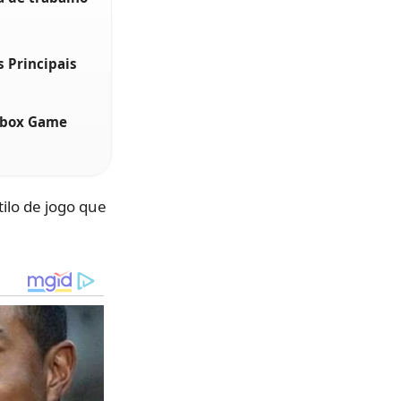
 Principais
 Xbox Game
ilo de jogo que