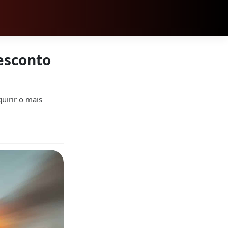
esconto
uirir o mais