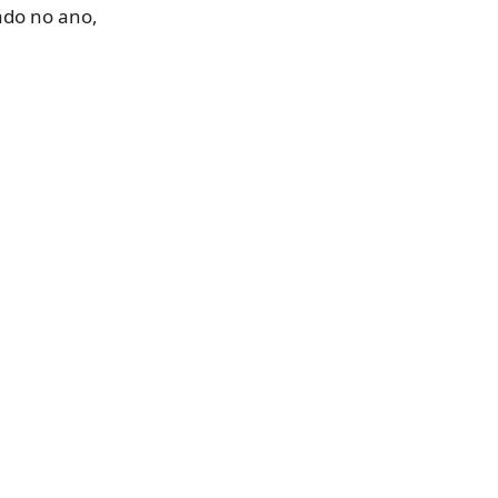
ado no ano,