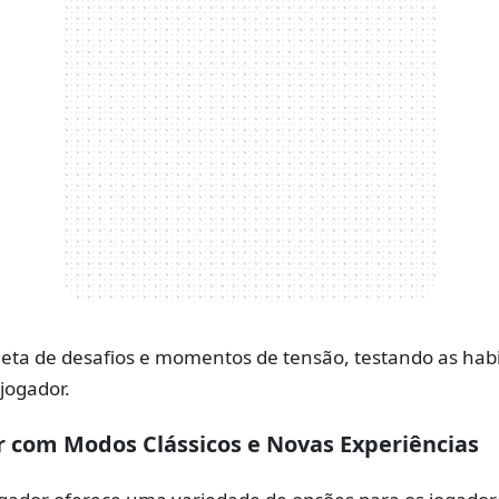
leta de desafios e momentos de tensão, testando as hab
 jogador.
r com Modos Clássicos e Novas Experiências