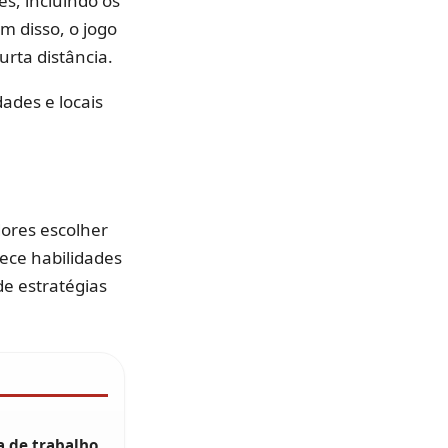
s, incluindo os
m disso, o jogo
rta distância.
ades e locais
dores escolher
ece habilidades
de estratégias
a de trabalho