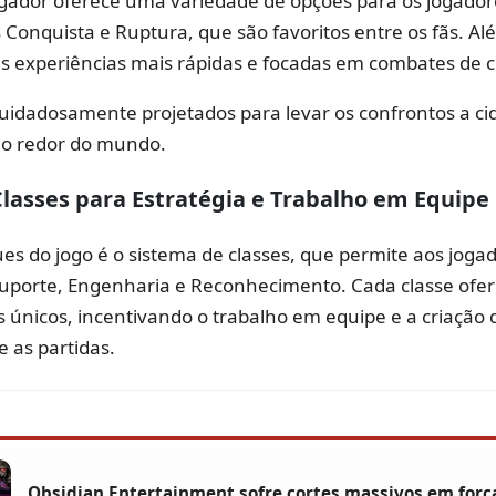
gador oferece uma variedade de opções para os jogadore
 Conquista e Ruptura, que são favoritos entre os fãs. Alé
 experiências mais rápidas e focadas em combates de cu
idadosamente projetados para levar os confrontos a cid
o redor do mundo.
lasses para Estratégia e Trabalho em Equipe
s do jogo é o sistema de classes, que permite aos joga
Suporte, Engenharia e Reconhecimento. Cada classe ofer
únicos, incentivando o trabalho em equipe e a criação 
e as partidas.
Obsidian Entertainment sofre cortes massivos em forç