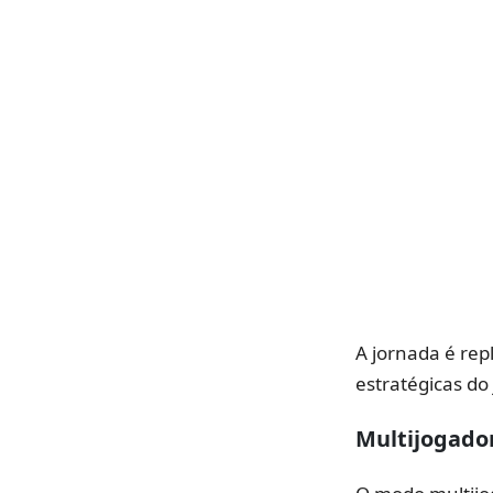
A jornada é rep
estratégicas do
Multijogado