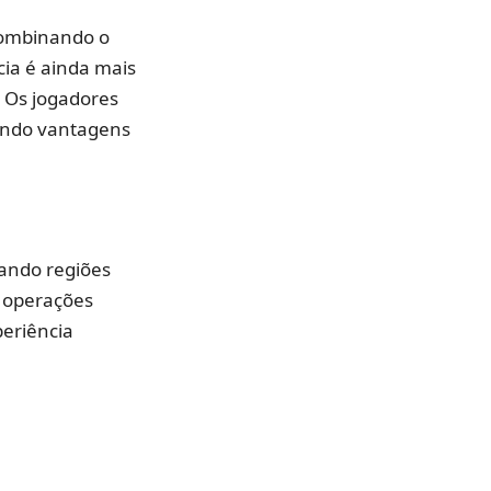
 combinando o
cia é ainda mais
. Os jogadores
iando vantagens
ando regiões
m operações
periência