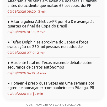
Anac sabia de falha em avião da Voepass 11 meses
antes do acidente que matou 62 pessoas, diz PF
07/08/2026 09:20
|
3 min
●
Vitória goleia Athletico-PR por 4 a 0 e avança às
quartas de final da Copa do Brasil
07/08/2026 01:50
|
2 min
●
Tufão Dolphin se aproxima do Japão e força
evacuação de 260 mil pessoas no sudoeste
07/08/2026 07:10
|
2 min
●
Acidente fatal no Texas reacende debate sobre
segurança de carros autônomos
07/08/2026 04:10
|
4 min
●
Homem é preso duas vezes em uma semana por
agredir e ameaçar ex-companheira em Pitanga, PR
07/08/2026 11:21
|
2 min
CONTINUA DEPOIS DA PUBLICIDADE