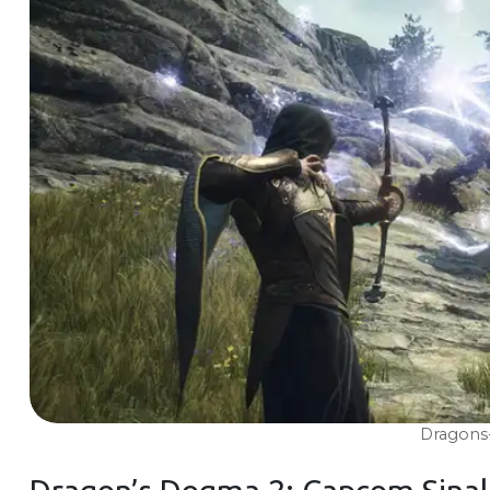
Dragon
Dragon’s Dogma
2
:
Capcom
Sinal