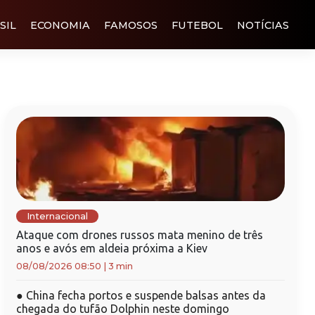
SIL
ECONOMIA
FAMOSOS
FUTEBOL
NOTÍCIAS
Internacional
Ataque com drones russos mata menino de três
anos e avós em aldeia próxima a Kiev
08/08/2026 08:50
|
3 min
●
China fecha portos e suspende balsas antes da
chegada do tufão Dolphin neste domingo