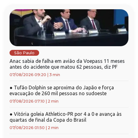
São Paulo
Anac sabia de falha em avião da Voepass 11 meses
antes do acidente que matou 62 pessoas, diz PF
07/08/2026 09:20
|
3 min
●
Tufão Dolphin se aproxima do Japão e força
evacuação de 260 mil pessoas no sudoeste
07/08/2026 07:10
|
2 min
●
Vitória goleia Athletico-PR por 4 a 0 e avança às
quartas de final da Copa do Brasil
07/08/2026 01:50
|
2 min