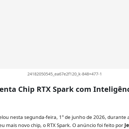
24182050545_ea67e2f120_k-848×477-1
senta
Chip RTX Spark
com
Inteligên
elou nesta segunda-feira, 1º de junho de 2026, durante 
seu mais novo chip, o RTX Spark. O anúncio foi feito por
J