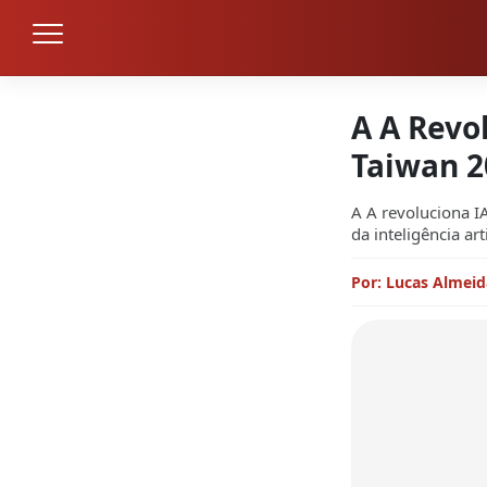
A A Revo
Taiwan 2
A A revoluciona I
da inteligência ar
Por: Lucas Almeid