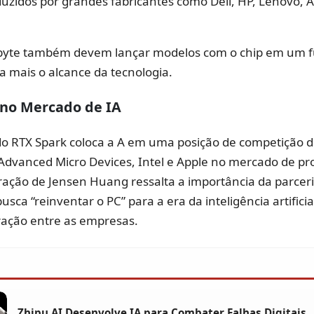
zidos por grandes fabricantes como Dell, HP, Lenovo, A
abyte também devem lançar modelos com o chip em um f
 mais o alcance da tecnologia.
no Mercado de IA
o RTX Spark coloca a A em uma posição de competição d
Advanced Micro Devices, Intel e Apple no mercado de p
ração de Jensen Huang ressalta a importância da parcer
usca “reinventar o PC” para a era da inteligência artificia
ração entre as empresas.
Zhipu AI Desenvolve IA para Combater Falhas Digitais