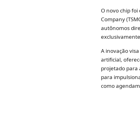
O novo chip fo
Company (TSMC),
autônomos dire
exclusivament
A inovação visa
artificial, ofe
projetado para 
para impulsiona
como agendame