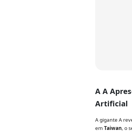
A A Apre
Artificial
A gigante A rev
em
Taiwan
, o 