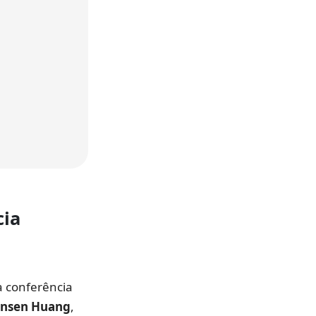
cia
a conferência
ensen Huang
,