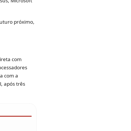
sus, Microsoft
uturo próximo,
ireta com
rocessadores
ia com a
l, após três