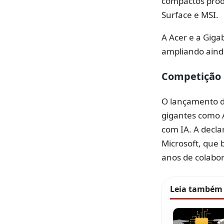
compactos produ
Surface e MSI.
A Acer e a Gig
ampliando ainda
Competição 
O lançamento d
gigantes como 
com IA. A decla
Microsoft, que b
anos de colabo
Leia também