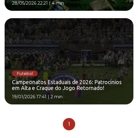
28/05/2026 22:21
|
4 min
Futebol
Campeonatos Estaduais de 2026: Patrocínios
em Alta e Craque do Jogo Retornado!
19/01/2026 17:41
|
2 min
1