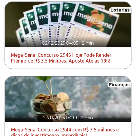
Loterias
02/12/2025 04:05
|
2 min
Mega-Sena: Concurso 2946 Hoje Pode Render
Prêmio de R$ 3,5 Milhões; Aposte Até às 19h!
Finanças
27/11/2025 04:19
|
2 min
Mega-Sena: Concurso 2944 com R$ 3,5 milhões e
dicas de investimento imperdíveis!